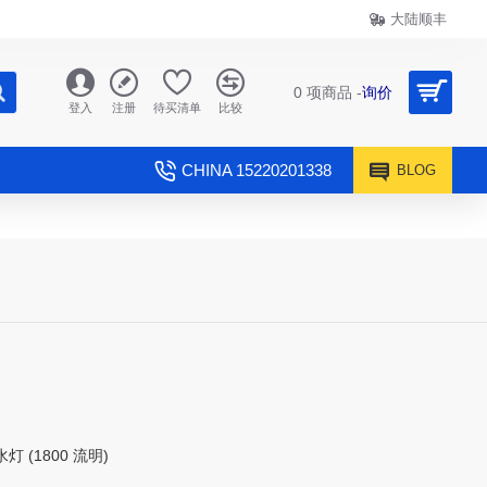
大陆顺丰
0 项商品 -
询价
登入
注册
待买清单
比较
CHINA 15220201338
BLOG
水灯 (1800 流明)