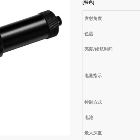
[特色]
发射角度
色温
亮度/续航时间
电量指示
控制方式
电池
最大深度