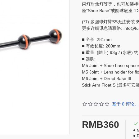
闪灯对焦灯等等，也可加装棒型灯臂浮
座“Shoe Base”或圆球底座 “D
(*1) 多圆球灯臂SS无法安装 热靴座“
更多详细讯息请联络:
info@fu
■ 全长: 281mm
■ 有效长度: 260mm
■ 重量: (陆上) 93g / (水底) 约
■ 选购:
M5 Joint + Shoe base space
M5 Joint + Lens holder for fl
M6 Joint + Direct Base III
Stick Arm Float S (最多可安装
基于 0 评论。
RMB360
M
D