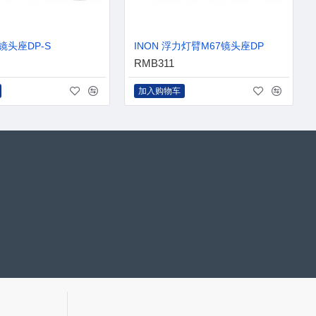
7镜头座DP-S
INON 浮力灯臂M67镜头座DP
RMB311
加入购物车