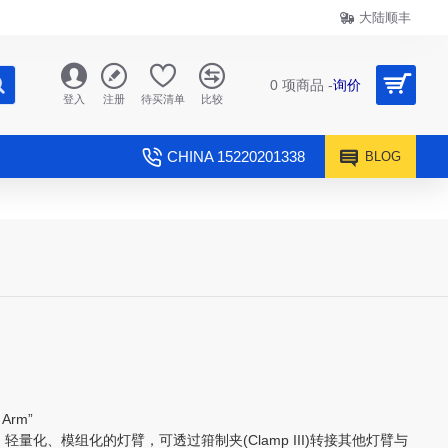
大陆顺丰
0 项商品 -
询价
登入
注册
待买清单
比较
CHINA 15220201338
BLOG
 Arm”
轻量化、模组化的灯臂，可透过箝制夹(Clamp III)转接其他灯臂与