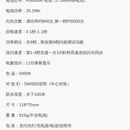
电池型号：Fotocore 电池（2*18650锂电池）
电池功率：25.2Wh
闪光次数：满功率约800次,第⼀档约5000次
回电速度：0.1秒-1.1秒
功率档位：共9档，附加第9档闪烁测试功能
连闪速度：第1-3档支援一次10张/秒⾼速连拍闪光同步
电量指⽰：LCD屏幕显⽰
⾊ 温：5000K
对 焦 灯：5W/500流明（中⼼对焦）
防⽔深度：⽔下100⽶
尺 ⼨：118*75mm
重 量：815g(不含电池)
包 装：含闪光灯/充电器/电池/说明书