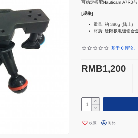
可稳定搭配Nauticam A7R3
[规格]
重量: 约 380g (陆上)
材质: 硬阳极电镀铝合金
基于 0 评论。
RMB1,200
收藏
对比