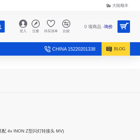
大陆顺丰
0 项商品 -
询价
登入
注册
待买清单
比较
CHINA 15220201338
BLOG
(搭配 4x INON Z型闪灯转接头 MV)