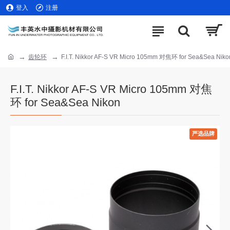
登入
注册
齿轮环
F.I.T. Nikkor AF-S VR Micro 105mm 对焦环 for Sea&Sea Niko
F.I.T. Nikkor AF-S VR Micro 105mm 对焦
环 for Sea&Sea Nikon
严选品牌