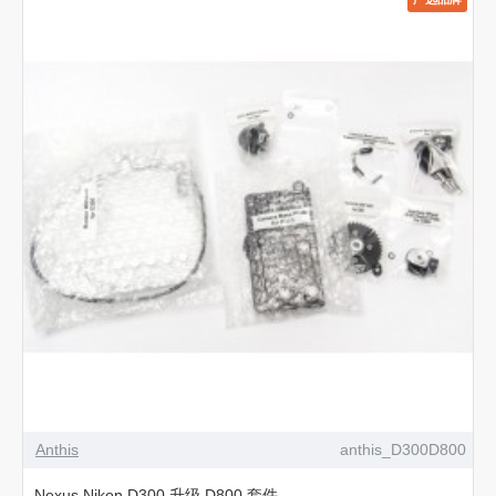
Anthis
anthis_D300D800
Nexus Nikon D300 升级 D800 套件