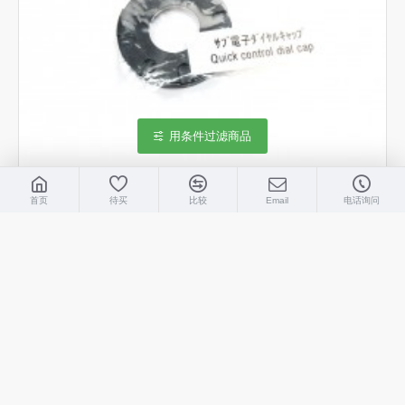
用条件过滤商品
首页
待买
比较
Email
电话询问
Anthis
anthis_5d_qd_cap
Anthis Nexus 5D 转盘控制盖
RMB408
严选品牌