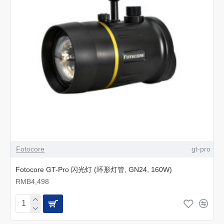
Fotocore
gt-pro
Fotocore GT-Pro 闪光灯 (环形灯管, GN24, 160W)
RMB4,498