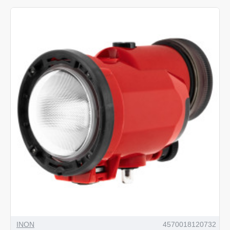
INON
4570018120732