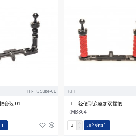
TR-TGSuite-01
F.I.T.
座握把套装 01
F.I.T. 轻便型底座加双握把
RMB864
物车
加入购物车