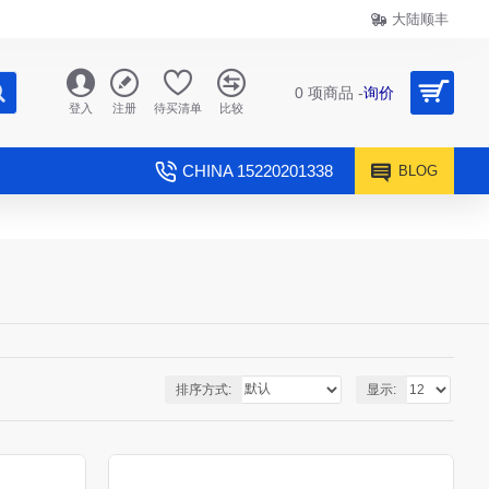
大陆顺丰
0 项商品 -
询价
登入
注册
待买清单
比较
CHINA 15220201338
BLOG
排序方式:
显示: