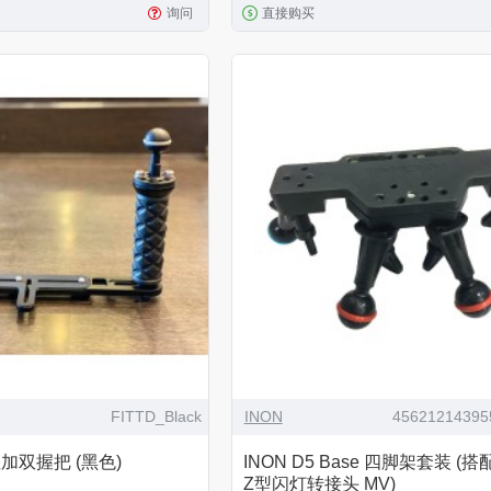
询问
直接购买
FITTD_Black
INON
456212143955
底座加双握把 (黑色)
INON D5 Base 四脚架套装 (搭配
Z型闪灯转接头 MV)