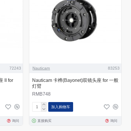
72243
Nauticam
83253
II for
Nauticam 卡榫(Bayonet)双镜头座 for 一般
灯臂
RMB748
加入购物车
询问
直接购买
询问