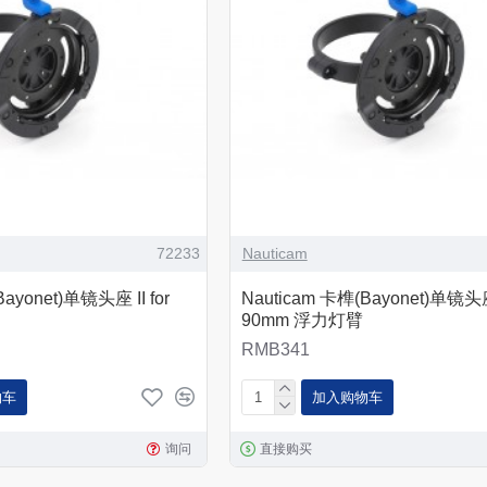
72233
Nauticam
ayonet)单镜头座 II for
Nauticam 卡榫(Bayonet)单镜头座 
90mm 浮力灯臂
RMB341
物车
加入购物车
询问
直接购买