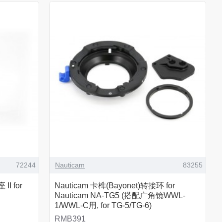
72244
Nauticam
83255
II for
Nauticam 卡榫(Bayonet)转接环 for
Nauticam NA-TG5 (搭配广角镜WWL-
1/WWL-C用, for TG-5/TG-6)
RMB391