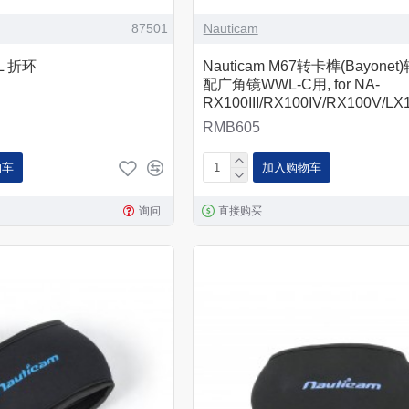
87501
Nauticam
WL 折环
Nauticam M67转卡榫(Bayonet)
配广角镜WWL-C用, for NA-
RX100III/RX100IV/RX100V/LX1
RMB605
物车
加入购物车
询问
直接购买