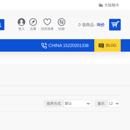
大陆顺丰
0 项商品 -
询价
登入
注册
待买清单
比较
CHINA 15220201338
BLOG
排序方式:
显示: