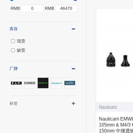
RMB
RMB
库存
现货
缺货
厂牌
标签
Nauticam
Nauticam EMWL
105mm & M4/
150mm 中继透镜