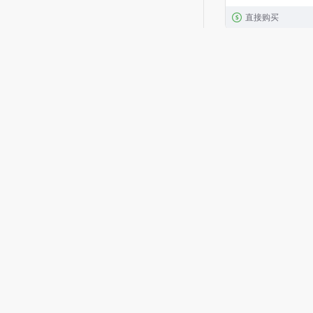
直接购买
INON
INON M67-XD