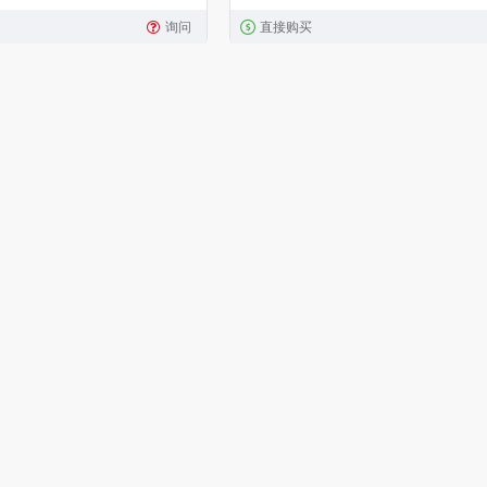
询问
直接购买
4570018120343
INON
456
 镜头座转换环 (for UCL-
INON M67双镜头座W