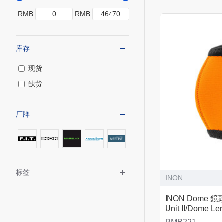
RMB
RMB
库存
现货
缺货
厂牌
标签
INON
INON Dome 鏡頭
Unit II/Dome Lens
RMB221