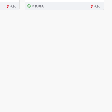
询问
直接购买
询问
2121431720
INON
4562121433298
INON M67微距用灯臂