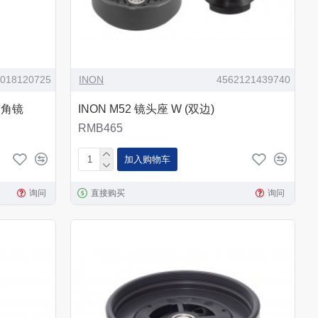
0018120725
INON
4562121439740
 广角镜
INON M52 镜头座 W (双边)
RMB465
加入购物车
询问
直接购买
询问