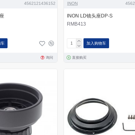
4562121436152
INON
456
头座
INON LD镜头座DP-S
RMB413
物车
加入购物车
询问
直接购买