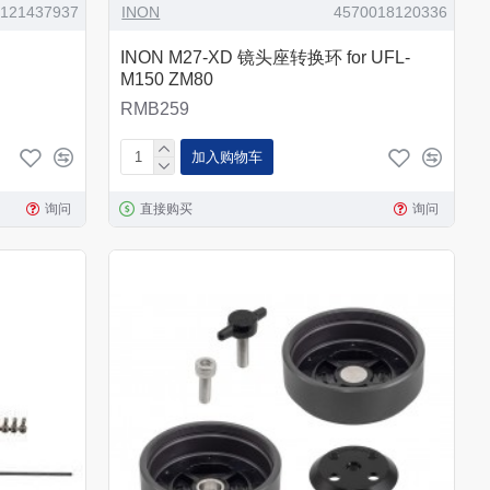
2121437937
INON
4570018120336
INON M27-XD 镜头座转换环 for UFL-
M150 ZM80
RMB259
加入购物车
询问
直接购买
询问