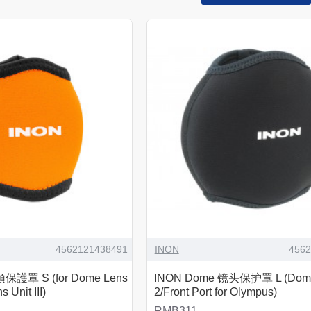
4562121438491
INON
456
保護罩 S (for Dome Lens
INON Dome 镜头保护罩 L (Dome
 Unit III)
2/Front Port for Olympus)
RMB311