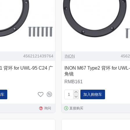
4562121439764
INON
456
1 背环 for UWL-95 C24 广
INON M67 Type2 背环 for UWL
角镜
RMB161
物车
加入购物车
询问
直接购买