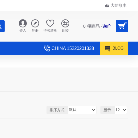
大陆顺丰
0 项商品 -
询价
登入
注册
待买清单
比较
CHINA 15220201338
BLOG
排序方式:
显示: