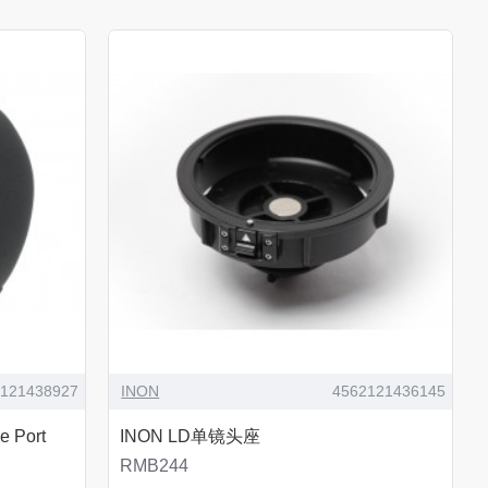
2121438927
INON
4562121436145
 Port
INON LD单镜头座
RMB244