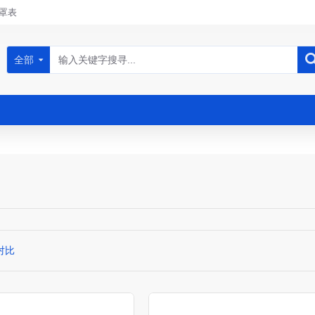
罩表
全部
对比