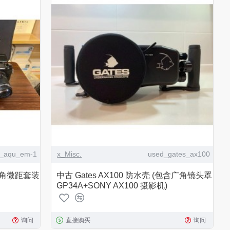
d_aqu_em-1
x_Misc.
used_gates_ax100
1 广角微距套装
中古 Gates AX100 防水壳 (包含广角镜头罩
GP34A+SONY AX100 摄影机)
询问
直接购买
询问