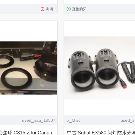
询问
直接购买
used_nau_19537
x_Misc.
used_s
变焦环 C815-Z for Canon
中古 Subal EX580 闪灯防水