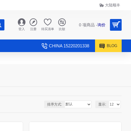
大陆顺丰
0 项商品 -
询价
登入
注册
待买清单
比较
CHINA 15220201338
BLOG
排序方式:
显示: