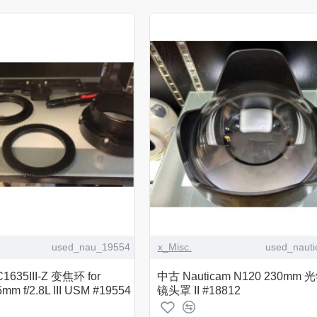
used_nau_19554
x_Misc.
used_naut
1635III-Z 变焦环 for
中古 Nauticam N120 230m
mm f/2.8L III USM #19554
镜头罩 II #18812