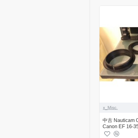
x_Misc.
中古 Nauticam C
Canon EF 16-35