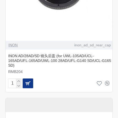
INON
inon_ad_sd_rear_cap
INON AD/28AD/SD 镜头后盖 (for UWL-105AD/UCL-
165AD/UFL-165AD/UWL-100 28AD/UFL-G140 SD/UCL-G165
SD)
RMB204