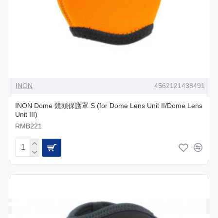
INON
4562121438491
INON Dome 鏡頭保護罩 S (for Dome Lens Unit II/Dome Lens
Unit III)
RMB221