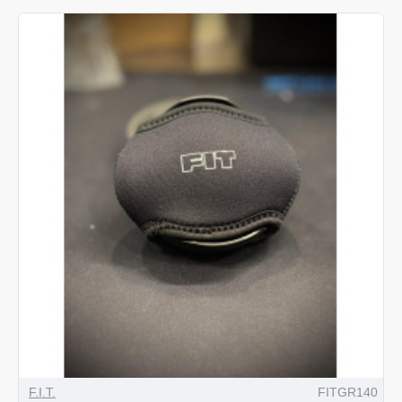
F.I.T.
FITGR140