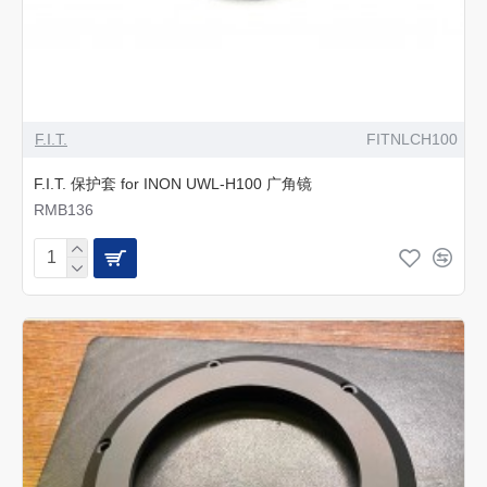
F.I.T.
FITNLCH100
F.I.T. 保护套 for INON UWL-H100 广角镜
RMB136