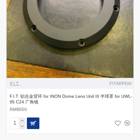
F.I.T.
FITARPDIII
F.I.T. 铝合金背环 for INON Dome Lens Unit III 半球罩 for UWL-
95 C24 广角镜
RMB550