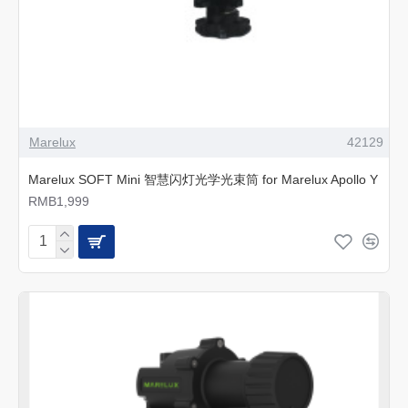
Marelux
42129
Marelux SOFT Mini 智慧闪灯光学光束筒 for Marelux Apollo Y
RMB1,999