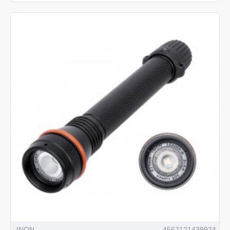
INON
4562121439924