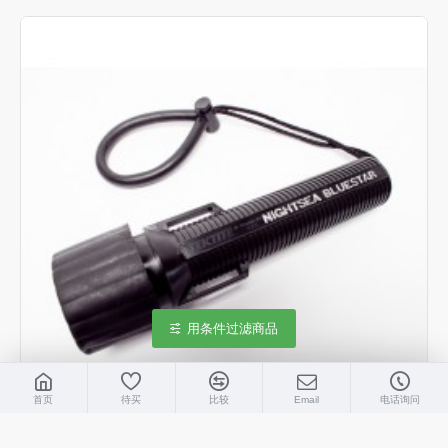
用条件过滤商品
首页
待买
比较
Email
电话询问
NightSea
nightsea_bluestar