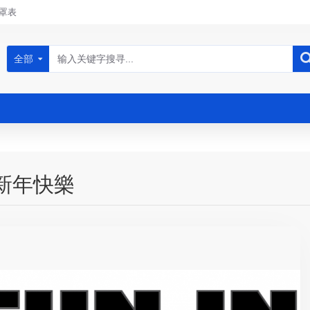
罩表
全部
 新年快樂