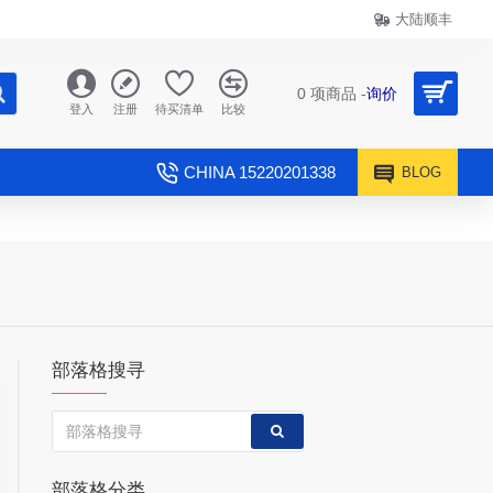
大陆顺丰
0 项商品 -
询价
登入
注册
待买清单
比较
CHINA 15220201338
BLOG
部落格搜寻
部落格分类