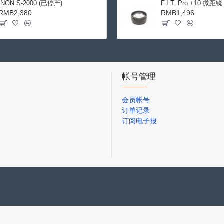
INON S-2000 (已停产)
F.I.T. Pro +10 微距镜
RMB2,380
RMB1,496
帐号管理
会员帐号
订单记录
订阅电子报