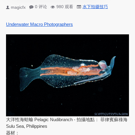
0 评论
980 观看
水下拍摄技巧
magicfx
Underwater Macro Photographers
大洋性海蛞蝓 Pelagic Nudibranch - 拍攝地點： 菲律賓蘇祿海
Sulu Sea, Philippines
器材：