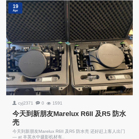
19
Apr
cyj2371
0
1591
今天到新朋友Marelux R6II 及R5 防水
壳
今天到新朋友Marelux R6II 及R5 防水壳 还好赶上客人出门
— at 丰英水中摄影机材有..