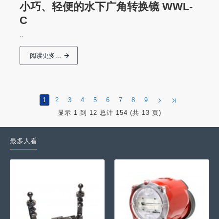
小巧、轻便的水下广角转换镜 WWL-
C
..
阅读更多...
1
2
3
4
5
6
7
8
9
显示 1 到 12 总计 154 (共 13 页)
最多人看